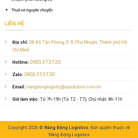
Thuê xe nguyên chuyến
LIÊN HỆ
Địa chỉ:
08 Đỗ Tấn Phong, P. 9, Phú Nhuận, Thành phố Hồ
Chí Minh
0903.37.37.20
Hotline:
0903.37.37.20
Zalo:
Email:
nangdonglogistic@spsolution.com.vn
Giờ làm việc:
Từ 7h-19h (Từ T2 - T7); Chủ nhật: 8h-11h
Copyright 2026 ©
Năng Động Logistics
. Bản quyền thuộc về
Năng Động Logistics